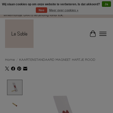
Wij slaan cookies op om onze website te verbeteren. Is dat akkoord?
Ja
Nee
Meer over cookies »
Wij pakken met plezier jouw kadootjes GRATIS in! Duid dit zeker aan in je
winkelmandje. GRATIS verzending vanaf 65€.
Winkelwag
Home
/
KAARTENSTANDAARD MAGNEET HARTJE ROOD
Product image slideshow Items