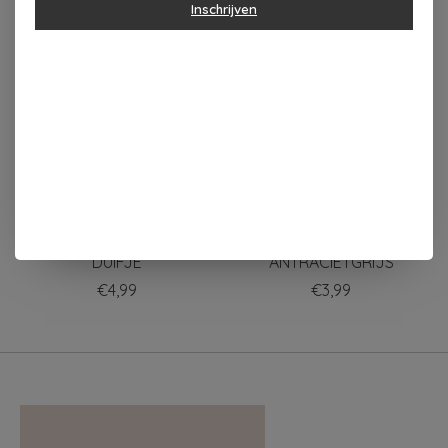
Inschrijven
Items van productcarrousel
Zusss
Zusss ANSICHTKAART
KAARTENSTANDAARD
KUSJE
DUIFJE
ANTRACIETGRIJS
€4,99
€3,99