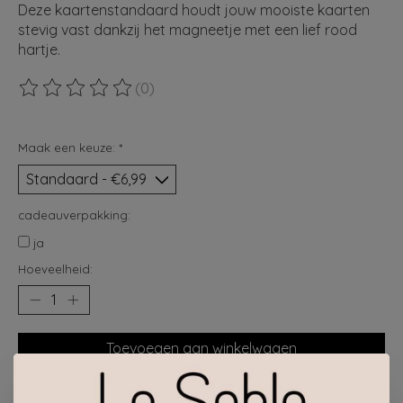
Deze kaartenstandaard houdt jouw mooiste kaarten
stevig vast dankzij het magneetje met een lief rood
hartje.
(0)
De beoordeling van dit product is
0
van de 5
Maak een keuze:
*
cadeauverpakking:
ja
Hoeveelheid:
Toevoegen aan winkelwagen
Plaats bestelling