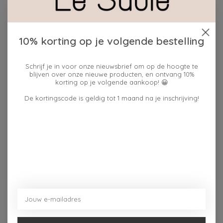
Toevoegen om te vergelijken
10% korting op je volgende bestelling
Beschrijving
Reviews (0)
Schrijf je in voor onze nieuwsbrief om op de hoogte te
blijven over onze nieuwe producten, en ontvang 10%
korting op je volgende aankoop! 😀
Het natuurlijke houten steuntje zorgt voor een warme,
basic uitstraling die perfect past in een gezellige
De kortingscode is geldig tot 1 maand na je inschrijving!
woonruimte. De kaartenstandaard combineert
functionaliteit met een subtiel design en is ideaal om je
favoriete kaarten of foto’s stijlvol te tonen. Zo geef je
jouw interieur eenvoudig een persoonlijk tintje.
Dit vind je misschien ook leuk