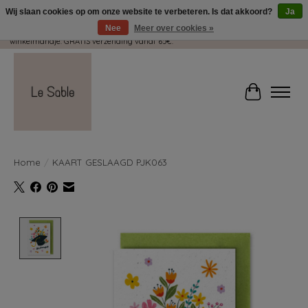
Wij slaan cookies op om onze website te verbeteren. Is dat akkoord?
Ja
Nee
Meer over cookies »
Wij pakken met plezier jouw kadootjes GRATIS in! Duid dit zeker aan in je
winkelmandje. GRATIS verzending vanaf 65€.
Winkelwag
Home
/
KAART GESLAAGD PJK063
Product image slideshow Items