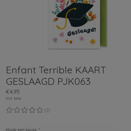
Enfant Terrible KAART
GESLAAGD PJK063
€4,95
Incl. btw
(0)
De beoordeling van dit product is
0
van de 5
Maak een keuze:
*