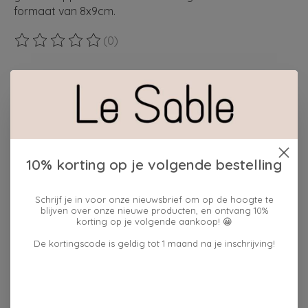
formaat van 8x9cm.
(0)
De beoordeling van dit product is
0
van de 5
Maak een keuze:
*
cadeauverpakking:
ja
10% korting op je volgende bestelling
Hoeveelheid:
Schrijf je in voor onze nieuwsbrief om op de hoogte te
blijven over onze nieuwe producten, en ontvang 10%
korting op je volgende aankoop! 😀
Toevoegen aan winkelwagen
De kortingscode is geldig tot 1 maand na je inschrijving!
Plaats bestelling
Toevoegen om te vergelijken