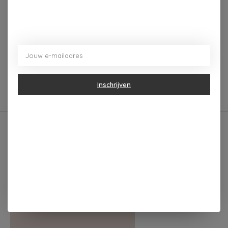
Reviews (0)
0
sterren op basis van
0
Je beoordeling toevoegen
beoordelingen
Inschrijven