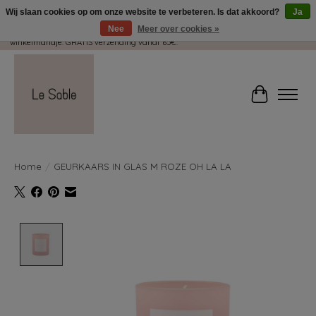
Wij slaan cookies op om onze website te verbeteren. Is dat akkoord?
Ja
Nee
Meer over cookies »
Wij pakken met plezier jouw kadootjes GRATIS in! Duid dit zeker aan in je
winkelmandje. GRATIS verzending vanaf 65€.
Winkelwag
Home
/
GEURKAARS IN GLAS M ROZE OH LA LA
Product image slideshow Items