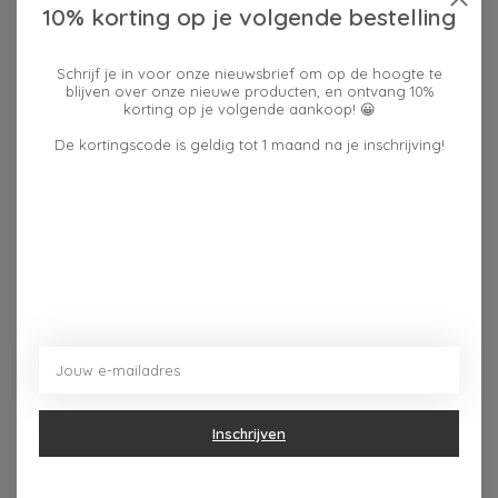
10% korting op je volgende bestelling
Schrijf je in voor onze nieuwsbrief om op de hoogte te
blijven over onze nieuwe producten, en ontvang 10%
Reviews (0)
korting op je volgende aankoop! 😀
De kortingscode is geldig tot 1 maand na je inschrijving!
0
sterren op basis van
0
Je beoordeling toevoegen
beoordelingen
Dit vind je misschien ook leuk
Items van productcarrousel
Inschrijven