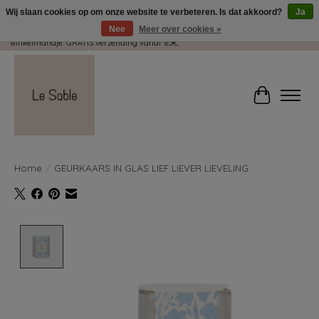
Wij slaan cookies op om onze website te verbeteren. Is dat akkoord?
Ja
Nee
Meer over cookies »
Wij pakken met plezier jouw kadootjes GRATIS in! Duid dit zeker aan in je
winkelmandje. GRATIS verzending vanaf 65€.
Winkelwag
Home
/
GEURKAARS IN GLAS LIEF LIEVER LIEVELING
Product image slideshow Items