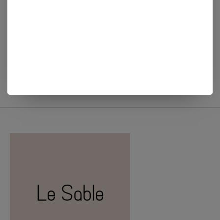
Zusss KERAMIEKEN
Zusss GEURKAARS IN
KANDELAAR HARTJES
WIKKEL LOVE YOU
LIEFS GOUD
MORE WIT/ROOD
€12,99
€6,99