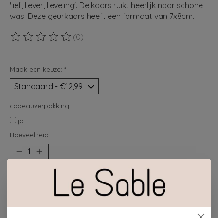
'lief, liever, lieveling'. De kaars ruikt heerlijk naar schone
was. Deze geurkaars heeft een formaat van 7x8cm.
(0)
De beoordeling van dit product is
0
van de 5
Maak een keuze:
*
cadeauverpakking:
ja
Hoeveelheid:
Toevoegen aan winkelwagen
Plaats bestelling
Toevoegen om te vergelijken