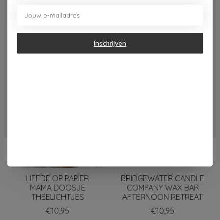
Inschrijven
Dit vind je misschien ook leuk
Items van productcarrousel
LIEFDE OP PAPIER
BRIDGEWATER CANDLE
MAMA DOOSJE
COMPANY WAX BAR
THEELICHTJES
AFTERNOON RETREAT
€10,95
€10,95