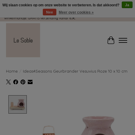
Wij slaan cookies op om onze website te verbeteren. Is dat akkoord?
Ja
Nee
Meer over cookies »
Wij pakken met plezier jouw kadootjes GRATIS in! Duid dit zeker aan in je
winkelmandje. GRATIS verzending vanaf 65€.
Winkelwag
Home
/
Ideas4Seasons Geurbrander Vesuvius Roze 10 x 10 cm
Product image slideshow Items