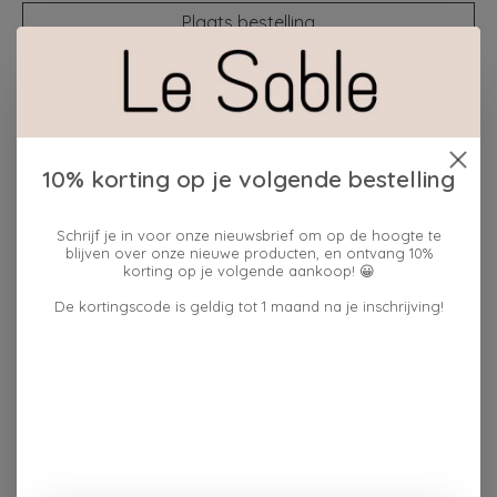
Plaats bestelling
Toevoegen om te vergelijken
Beschrijving
Reviews (0)
10% korting op je volgende bestelling
Schrijf je in voor onze nieuwsbrief om op de hoogte te
blijven over onze nieuwe producten, en ontvang 10%
Met zijn compacte afmeting van 10 x 10 cm vindt deze
korting op je volgende aankoop! 😀
keramieken geurbrander gemakkelijk een plekje op een
De kortingscode is geldig tot 1 maand na je inschrijving!
dressoir, bijzettafel of in de badkamer. Voeg een wax
melt of enkele druppels geurolie toe aan het schaaltje
bovenaan, plaats een waxinelichtje onderin en geniet
van een heerlijk geurend thuis.
De zachte roze kleur en het stijlvolle ontwerp maken
deze geurbrander niet alleen praktisch, maar ook een
mooie decoratieve toevoeging aan je interieur.