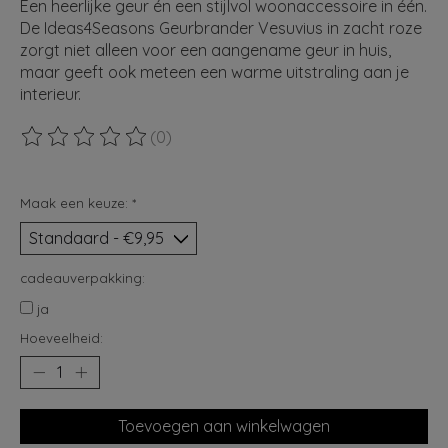
Een heerlijke geur én een stijlvol woonaccessoire in één.
De Ideas4Seasons Geurbrander Vesuvius in zacht roze
zorgt niet alleen voor een aangename geur in huis,
maar geeft ook meteen een warme uitstraling aan je
interieur.
(0)
De beoordeling van dit product is
0
van de 5
Maak een keuze:
*
cadeauverpakking:
ja
Hoeveelheid:
Toevoegen aan winkelwagen