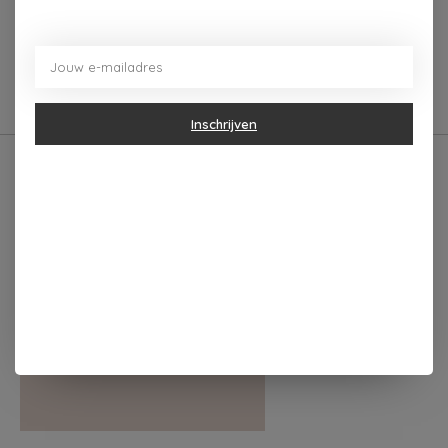
0
sterren op basis van
0
Je beoordeling toevoegen
beoordelingen
Inschrijven