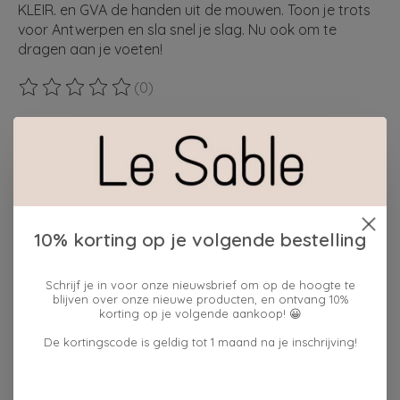
KLEIR. en GVA de handen uit de mouwen. Toon je trots
voor Antwerpen en sla snel je slag. Nu ook om te
dragen aan je voeten!
(0)
De beoordeling van dit product is
0
van de 5
Maak een keuze:
*
Hoeveelheid:
10% korting op je volgende bestelling
Schrijf je in voor onze nieuwsbrief om op de hoogte te
Toevoegen aan winkelwagen
blijven over onze nieuwe producten, en ontvang 10%
korting op je volgende aankoop! 😀
Plaats bestelling
De kortingscode is geldig tot 1 maand na je inschrijving!
Toevoegen om te vergelijken