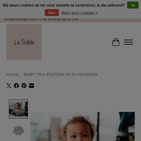
Wij slaan cookies op om onze website te verbeteren. Is dat akkoord?
Ja
Nee
Meer over cookies »
Wij pakken met plezier jouw kadootjes GRATIS in! Duid dit zeker aan in je
winkelmandje. GRATIS verzending vanaf 65€.
Winkelwag
Home
/
BABY TRUI ZIEZOENI 24-36 MAANDEN
Product image slideshow Items