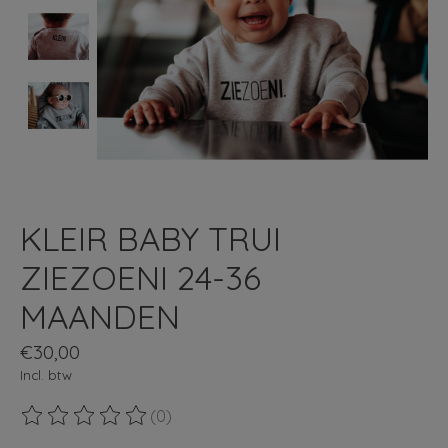
KLEIR BABY TRUI
ZIEZOENI 24-36
MAANDEN
€30,00
Incl. btw
(0)
De beoordeling van dit product is
0
van de 5