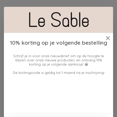
Maak een keuze:
*
Hoeveelheid:
10% korting op je volgende bestelling
Toevoegen aan winkelwagen
Schrijf je in voor onze nieuwsbrief om op de hoogte te
blijven over onze nieuwe producten, en ontvang 10%
Plaats bestelling
korting op je volgende aankoop! 😀
Toevoegen om te vergelijken
De kortingscode is geldig tot 1 maand na je inschrijving!
Reviews (0)
0
sterren op basis van
0
Je beoordeling toevoegen