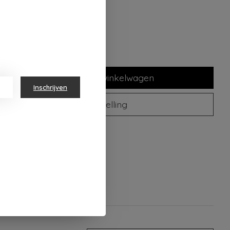
lheid:
Toevoegen aan winkelwagen
Inschrijven
Plaats bestelling
oegen om te vergelijken