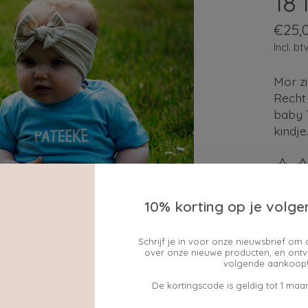
18
€25,
Incl. bt
Mor zi
Recht 
baby T
kindje
De beo
10% korting op je volge
Maak e
Schrijf je in voor onze nieuwsbrief om 
over onze nieuwe producten, en ontv
volgende aankoop!
De kortingscode is geldig tot 1 maan
cadeau