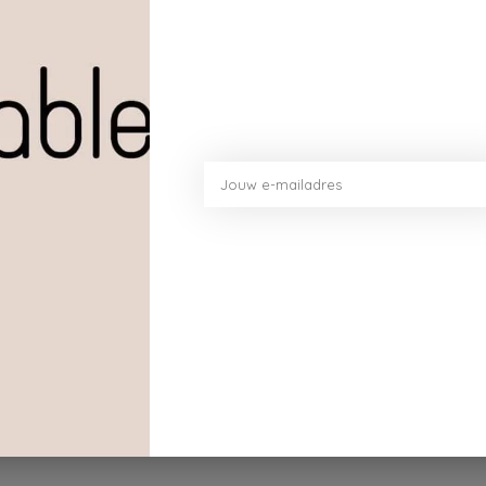
ja
Hoevee
Toev