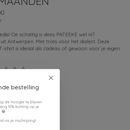
 MAANDEN
00
w
edis! Oe schattig is dees PATEEKE wel ni?
uit Antwerpen. Met trots voor het dialect. Deze
-shirt is ideaal als cadeau of gewoon voor je eigen
.
(0)
ordeling van dit product is
0
van de 5
nde bestelling
en keuze:
*
op de hoogte te blijven
ang 10% korting op je
 😀
d na je inschrijving!
verpakking: