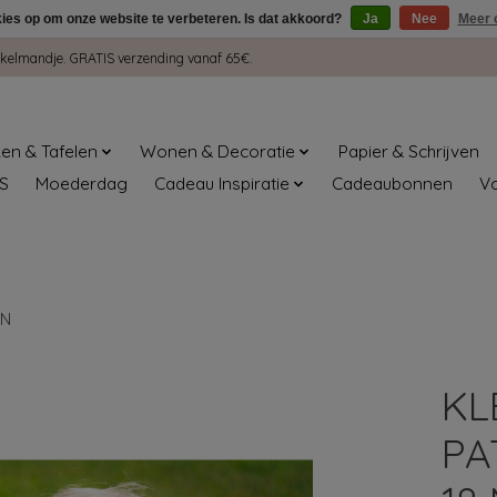
kies op om onze website te verbeteren. Is dat akkoord?
Ja
Nee
Meer 
winkelmandje. GRATIS verzending vanaf 65€.
en & Tafelen
Wonen & Decoratie
Papier & Schrijven
S
Moederdag
Cadeau Inspiratie
Cadeaubonnen
V
EN
KL
PA