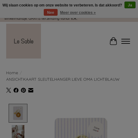
Wij slaan cookies op om onze website te verbeteren. Is dat akkoord?
Ja
Nee
Meer over cookies »
Wij pakken met plezier jouw kadootjes GRATIS in! Duid dit zeker aan in je
winkelmandje. GRATIS verzending vanaf 65€.
Winkelwag
Home
/
ANSICHTKAART SLEUTELHANGER LIEVE OMA LICHTBLAUW
Product image slideshow Items