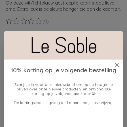
Op deze wit/lichtblauw gestreepte kaart staat: lieve
oma. Extra leuk is de sleutelhanger die aan de kaart zit.
(0)
De beoordeling van dit product is
0
van de 5
Maak een keuze:
*
cadeauverpakking:
10% korting op je volgende bestelling
ja
Hoeveelheid:
Schrijf je in voor onze nieuwsbrief om op de hoogte te
blijven over onze nieuwe producten, en ontvang 10%
korting op je volgende aankoop! 😀
Toevoegen aan winkelwagen
De kortingscode is geldig tot 1 maand na je inschrijving!
Plaats bestelling
Toevoegen om te vergelijken