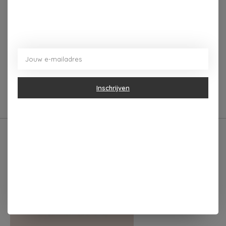
Reviews (0)
0
sterren op basis van
0
Je beoordeling toevoegen
beoordelingen
Inschrijven