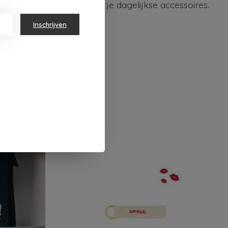
n speels tintje toe aan je dagelijkse accessoires.
Inschrijven