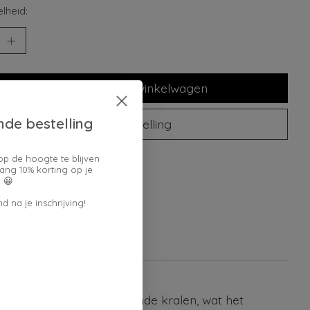
lheid:
Toevoegen aan winkelwagen
nde bestelling
Plaats bestelling
oegen om te vergelijken
op de hoogte te blijven
ang 10% korting op je
 😀
d na je inschrijving!
 versierd met glinsterende kralen, wat het