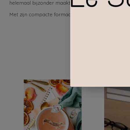
helemaal bijzonder maakt. Gemaakt van hoogwaardig
Met zijn compacte formaat is deze sleutelhanger me
Items van productcarrousel