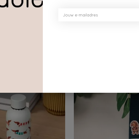
e materialen, voegt deze sleutelhanger met pompon ee
t pompon perfect om altijd bij je te dragen.
Dit vind je misschien ook leuk