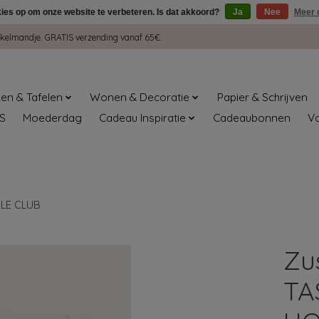
kies op om onze website te verbeteren. Is dat akkoord?
Ja
Nee
Meer 
winkelmandje. GRATIS verzending vanaf 65€.
en & Tafelen
Wonen & Decoratie
Papier & Schrijven
S
Moederdag
Cadeau Inspiratie
Cadeaubonnen
V
LE CLUB
Zu
TA