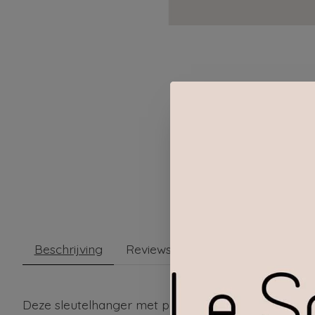
Beschrijving
Reviews (0)
Deze sleutelhanger met pompon combineert een zach