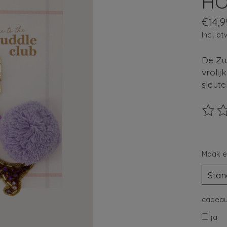
HO
€14,9
Incl. bt
De Zu
vrolij
sleute
De beo
Maak e
cadeau
ja