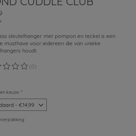
ND CUDDLE CLUB
9
w
sss sleutelhanger met pompon en teckel is een
ke musthave voor iedereen die van unieke
lhangers houdt.
(0)
ordeling van dit product is
0
van de 5
en keuze:
*
verpakking: