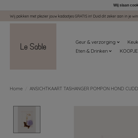
Wij slaan coo
Wij pakken met plezier jouw kadootjes GRATIS in! Duid dit zeker aan in je 
Geur & verzorging
Keuk
Eten & Drinken
KOOPJE
Home
/
ANSICHTKAART TASHANGER POMPON HOND CUDD
Product image slideshow Items