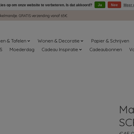
kies op om onze website te verbeteren. Is dat akkoord?
Ja
Nee
Meer 
winkelmandje. GRATIS verzending vanaf 65€.
en & Tafelen
Wonen & Decoratie
Papier & Schrijven
S
Moederdag
Cadeau Inspiratie
Cadeaubonnen
V
Ma
SC