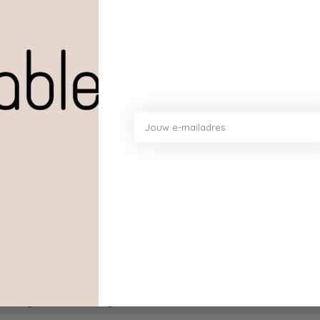
ja
te ca. 9 mm, Walk-clean mat = harde en krassende gare
en voeg geen chemicaliën toe. Niet in de droger.