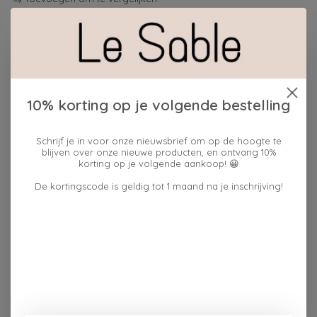
Beschrijving
Reviews (0)
10% korting op je volgende bestelling
De geursteen zit in een stijlvol blikje en kan eenvoudig
geparfumeerd worden met enkele druppels van de
Schrijf je in voor onze nieuwsbrief om op de hoogte te
blijven over onze nieuwe producten, en ontvang 10%
heerlijke geur frisse bries uit het bijgeleverde flesje.
korting op je volgende aankoop! 😀
Plaats hem in een kleerkast, lade, badkamer of andere
kleine ruimte en geniet van een subtiele geurbeleving.
De kortingscode is geldig tot 1 maand na je inschrijving!
Dankzij de lieve tekst 'Dankjewel voor Alles' is deze
geursteen een origineel bedankje voor een juf of
meester, collega, vriendin of iemand die altijd voor je
klaarstaat.
Maat: Ø8x5cm