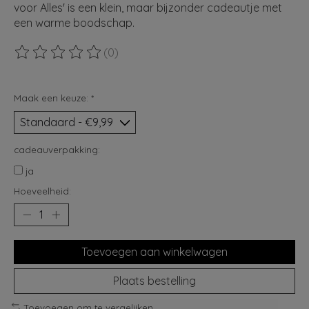
voor Alles' is een klein, maar bijzonder cadeautje met
een warme boodschap.
(0)
De beoordeling van dit product is
0
van de 5
Maak een keuze:
*
cadeauverpakking:
ja
Hoeveelheid:
Toevoegen aan winkelwagen
Plaats bestelling
Toevoegen om te vergelijken