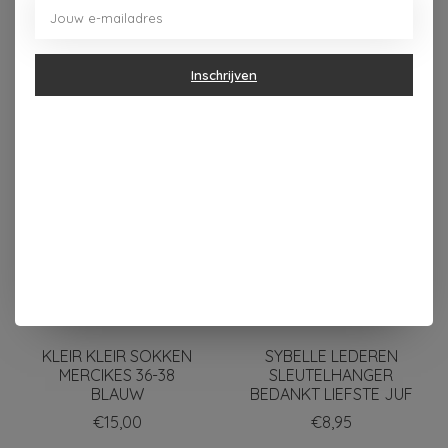
Inschrijven
Dit vind je misschien ook leuk
Items van productcarrousel
KLEIR KLEIR SOKKEN
SYBELLE LEDEREN
MERCIKES 36-38
SLEUTELHANGER
BLAUW
BEDANKT LIEFSTE JUF
€15,00
€8,95