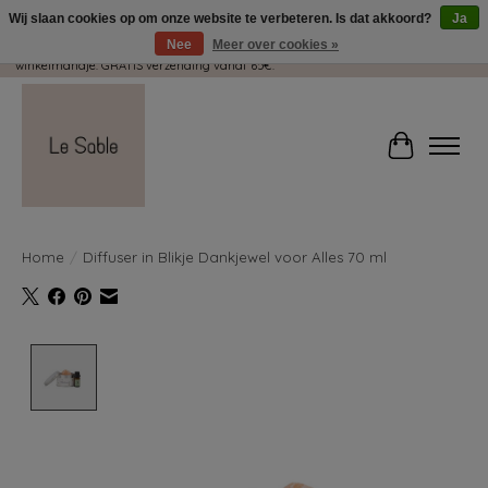
Wij slaan cookies op om onze website te verbeteren. Is dat akkoord?
Ja
Nee
Meer over cookies »
Wij pakken met plezier jouw kadootjes GRATIS in! Duid dit zeker aan in je
winkelmandje. GRATIS verzending vanaf 65€.
Winkelwag
Home
/
Diffuser in Blikje Dankjewel voor Alles 70 ml
Product image slideshow Items