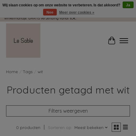
Wij slaan cookies op om onze website te verbeteren. Is dat akkoord?
Ja
Nee
Meer over cookies »
Wij pakken met plezier jouw kadootjes GRATIS in! Duid dit zeker aan in je
winkelmandje. GRATIS verzending vanaf 65€.
Winkelwag
Home
/
Tags
/
wit
Producten getagd met wit
Filters weergeven
0 producten
Sorteren op
Meest bekeken