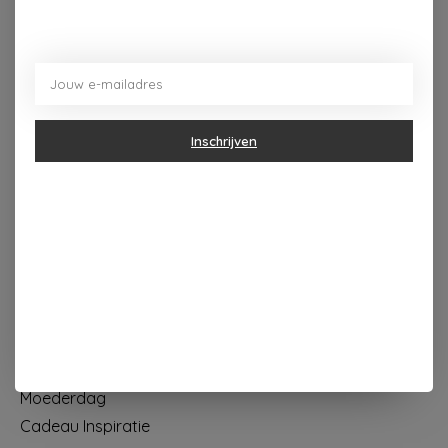
Dorpsplein 4 Kapellen ----- dinsdag tot vrijdag 10u - 18u
zaterdag 10u - 17u ---zondag maandag gesloten
Categorieën
Inschrijven
Geur & verzorging
Keuken & Tafelen
Wonen & Decoratie
Papier & Schrijven
Mode & Accessoires
Baby & Kind
Eten & Drinken
KOOPJES
Moederdag
Cadeau Inspiratie