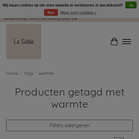
Wij slaan cookies op om onze website te verbeteren. Is dat akkoord?
Ja
Nee
Meer over cookies »
Wij pakken met plezier jouw kadootjes GRATIS in! Duid dit zeker aan in je
winkelmandje. GRATIS verzending vanaf 65€.
Winkelwag
Home
/
Tags
/
warmte
Producten getagd met
warmte
Filters weergeven