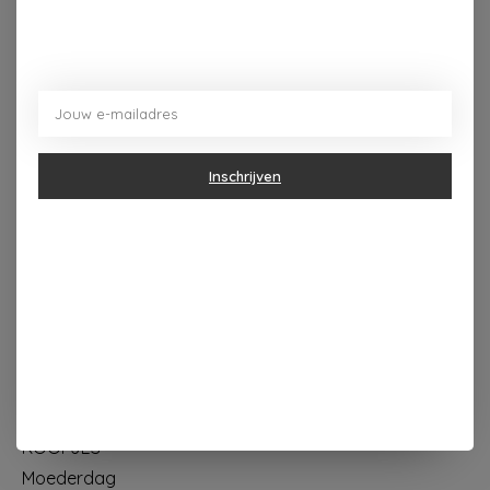
Dorpsplein 4 Kapellen ----- dinsdag tot vrijdag 10u - 18u
zaterdag 10u - 17u ---zondag maandag gesloten
Inschrijven
Categorieën
Geur & verzorging
Keuken & Tafelen
Wonen & Decoratie
Papier & Schrijven
Mode & Accessoires
Baby & Kind
Eten & Drinken
KOOPJES
Moederdag