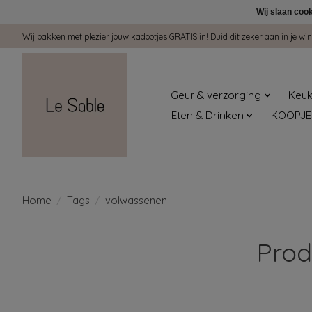
Wij slaan coo
Wij pakken met plezier jouw kadootjes GRATIS in! Duid dit zeker aan in je 
Geur & verzorging
Keuk
Eten & Drinken
KOOPJE
Home
/
Tags
/
volwassenen
Prod