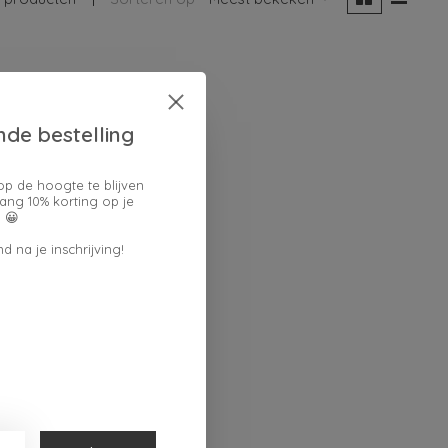
nde bestelling
op de hoogte te blijven
ang 10% korting op je
 😀
d na je inschrijving!