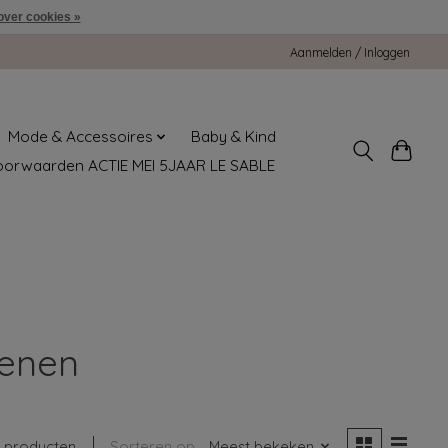
over cookies »
Aanmelden / Inloggen
Mode & Accessoires
Baby & Kind
oorwaarden ACTIE MEI 5JAAR LE SABLE
senen
1 producten
Sorteren op
Meest bekeken