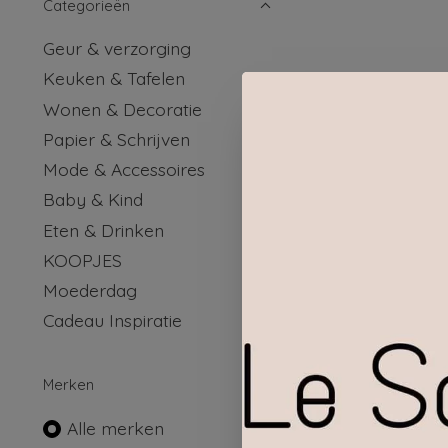
Categorieën
Geur & verzorging
Keuken & Tafelen
Wonen & Decoratie
Papier & Schrijven
Mode & Accessoires
Baby & Kind
Eten & Drinken
KOOPJES
Moederdag
Cadeau Inspiratie
KLEIR 
Merken
Alle merken