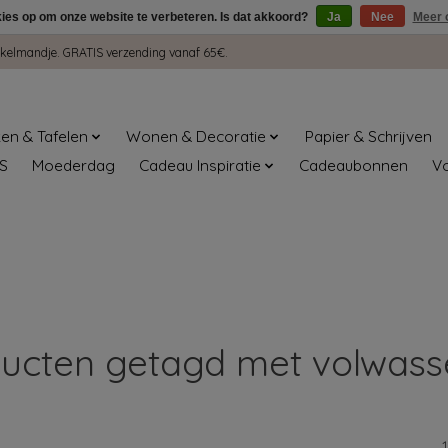
kies op om onze website te verbeteren. Is dat akkoord?
Ja
Nee
Meer 
winkelmandje. GRATIS verzending vanaf 65€.
en & Tafelen
Wonen & Decoratie
Papier & Schrijven
S
Moederdag
Cadeau Inspiratie
Cadeaubonnen
V
ucten getagd met volwas