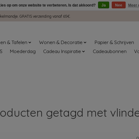
kies op om onze website te verbeteren. Is dat akkoord?
Ja
Nee
Meer 
winkelmandje. GRATIS verzending vanaf 65€.
en & Tafelen
Wonen & Decoratie
Papier & Schrijven
S
Moederdag
Cadeau Inspiratie
Cadeaubonnen
V
oducten getagd met vlind
0