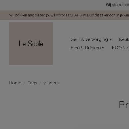
Wij slaan coo
Wij pakken met plezier jouw kadootjes GRATIS in! Duid dit zeker aan in je 
Geur & verzorging
Keuk
Eten & Drinken
KOOPJE
Home
/
Tags
/
vlinders
Pr