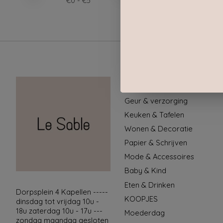
€
0
- €
5
Categorieën
Geur & verzorging
Keuken & Tafelen
Wonen & Decoratie
Papier & Schrijven
Mode & Accessoires
Baby & Kind
Eten & Drinken
Dorpsplein 4 Kapellen -----
KOOPJES
dinsdag tot vrijdag 10u -
18u zaterdag 10u - 17u ---
Moederdag
zondag maandag gesloten