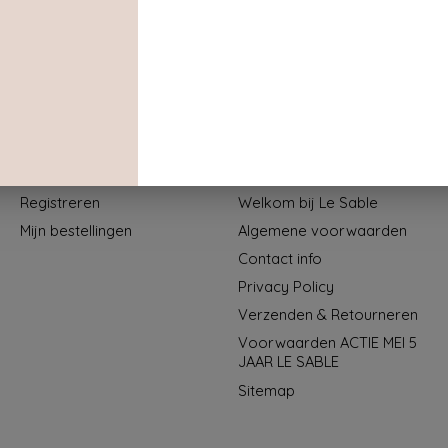
Mijn account
Informatie
Registreren
Welkom bij Le Sable
Mijn bestellingen
Algemene voorwaarden
Contact info
Privacy Policy
Verzenden & Retourneren
Voorwaarden ACTIE MEI 5
JAAR LE SABLE
Sitemap