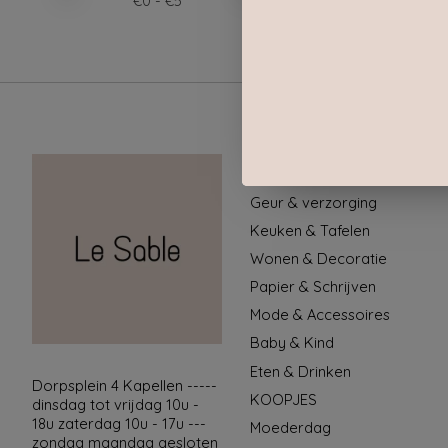
€
0
- €
5
Categorieën
Geur & verzorging
Keuken & Tafelen
Wonen & Decoratie
Papier & Schrijven
Mode & Accessoires
Baby & Kind
Eten & Drinken
Dorpsplein 4 Kapellen -----
KOOPJES
dinsdag tot vrijdag 10u -
18u zaterdag 10u - 17u ---
Moederdag
zondag maandag gesloten