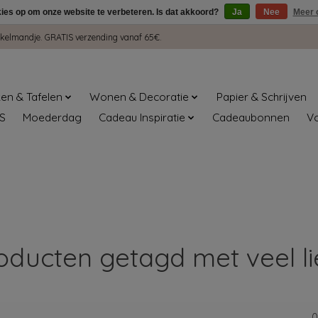
kies op om onze website te verbeteren. Is dat akkoord?
Ja
Nee
Meer 
winkelmandje. GRATIS verzending vanaf 65€.
en & Tafelen
Wonen & Decoratie
Papier & Schrijven
S
Moederdag
Cadeau Inspiratie
Cadeaubonnen
V
oducten getagd met veel li
0