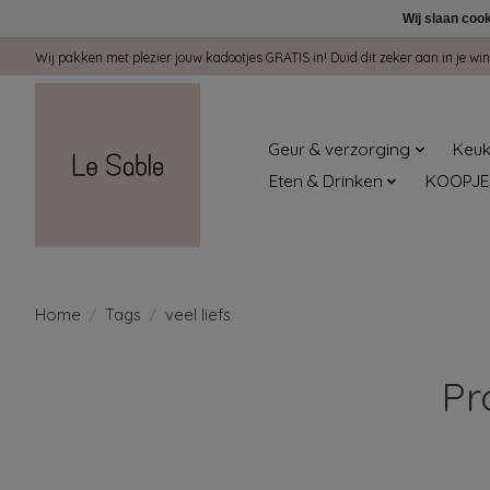
Wij slaan coo
Wij pakken met plezier jouw kadootjes GRATIS in! Duid dit zeker aan in je 
Geur & verzorging
Keuk
Eten & Drinken
KOOPJE
Home
/
Tags
/
veel liefs
Pr