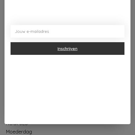
Dorpsplein 4 Kapellen ----- dinsdag tot vrijdag 10u - 18u
zaterdag 10u - 17u ---zondag maandag gesloten
Inschrijven
Categorieën
Geur & verzorging
Keuken & Tafelen
Wonen & Decoratie
Papier & Schrijven
Mode & Accessoires
Baby & Kind
Eten & Drinken
KOOPJES
Moederdag