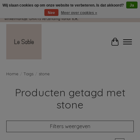
Wij slaan cookies op om onze website te verbeteren. Is dat akkoord?
Ja
Nee
Meer over cookies »
Wij pakken met plezier jouw kadootjes GRATIS in! Duid dit zeker aan in je
winkelmandje. GRATIS verzending vanaf 65€.
Winkelwag
Home
/
Tags
/
stone
Producten getagd met
stone
Filters weergeven