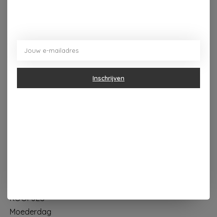
Dorpsplein 4 Kapellen ----- dinsdag tot vrijdag 10u - 18u
zaterdag 10u - 17u ---zondag maandag gesloten
Inschrijven
Categorieën
Geur & verzorging
Keuken & Tafelen
Wonen & Decoratie
Papier & Schrijven
Mode & Accessoires
Baby & Kind
Eten & Drinken
KOOPJES
Moederdag