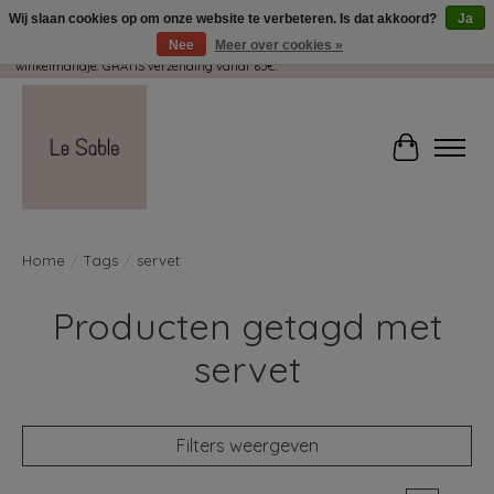
Wij slaan cookies op om onze website te verbeteren. Is dat akkoord?
Ja
Nee
Meer over cookies »
Wij pakken met plezier jouw kadootjes GRATIS in! Duid dit zeker aan in je
winkelmandje. GRATIS verzending vanaf 65€.
Winkelwag
Home
/
Tags
/
servet
Producten getagd met
servet
Filters weergeven