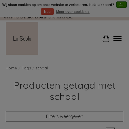
Wij slaan cookies op om onze website te verbeteren. Is dat akkoord?
Ja
Nee
Meer over cookies »
Wij pakken met plezier jouw kadootjes GRATIS in! Duid dit zeker aan in je
winkelmandje. GRATIS verzending vanaf 65€.
Winkelwag
Home
/
Tags
/
schaal
Producten getagd met
schaal
Filters weergeven