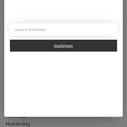
Dorpsplein 4 Kapellen ----- dinsdag tot vrijdag 10u - 18u
zaterdag 10u - 17u ---zondag maandag gesloten
Inschrijven
Categorieën
Geur & verzorging
Keuken & Tafelen
Wonen & Decoratie
Papier & Schrijven
Mode & Accessoires
Baby & Kind
Eten & Drinken
KOOPJES
Moederdag