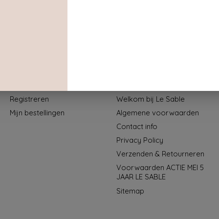
Mijn account
Informatie
Registreren
Welkom bij Le Sable
Mijn bestellingen
Algemene voorwaarden
Contact info
Privacy Policy
Verzenden & Retourneren
Voorwaarden ACTIE MEI 5
JAAR LE SABLE
Sitemap