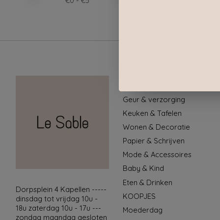
€
0
- €
5
Categorieën
Geur & verzorging
Keuken & Tafelen
Wonen & Decoratie
Papier & Schrijven
Mode & Accessoires
Baby & Kind
Eten & Drinken
Dorpsplein 4 Kapellen -----
KOOPJES
dinsdag tot vrijdag 10u -
18u zaterdag 10u - 17u ---
Moederdag
zondag maandag gesloten