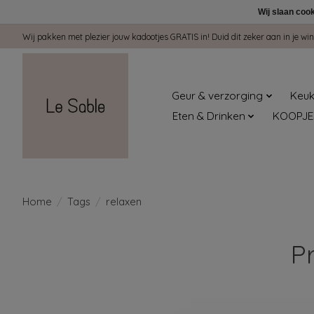
Wij slaan coo
Wij pakken met plezier jouw kadootjes GRATIS in! Duid dit zeker aan in je 
Geur & verzorging
Keuk
Eten & Drinken
KOOPJE
Home
/
Tags
/
relaxen
P