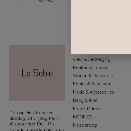
€
0
- €
5
Categorieën
Geur & verzorging
Keuken & Tafelen
Wonen & Decoratie
Papier & Schrijven
Mode & Accessoires
Baby & Kind
Eten & Drinken
Dorpsplein 4 Kapellen -----
KOOPJES
dinsdag tot vrijdag 10u -
18u zaterdag 10u - 17u ---
Moederdag
zondag maandag gesloten