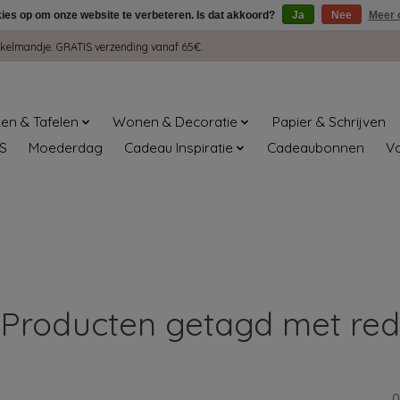
kies op om onze website te verbeteren. Is dat akkoord?
Ja
Nee
Meer 
winkelmandje. GRATIS verzending vanaf 65€.
en & Tafelen
Wonen & Decoratie
Papier & Schrijven
S
Moederdag
Cadeau Inspiratie
Cadeaubonnen
V
Producten getagd met red
0