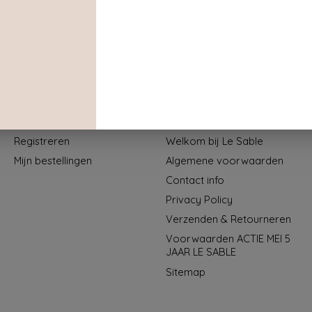
Mijn account
Informatie
Registreren
Welkom bij Le Sable
Mijn bestellingen
Algemene voorwaarden
Contact info
Privacy Policy
Verzenden & Retourneren
Voorwaarden ACTIE MEI 5
JAAR LE SABLE
Sitemap