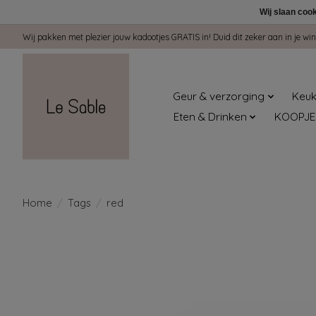
Wij slaan coo
Wij pakken met plezier jouw kadootjes GRATIS in! Duid dit zeker aan in je 
Geur & verzorging
Keuk
Eten & Drinken
KOOPJE
Home
/
Tags
/
red