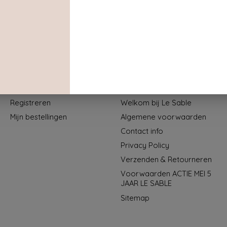
Mijn account
Informatie
Registreren
Welkom bij Le Sable
Mijn bestellingen
Algemene voorwaarden
Contact info
Privacy Policy
Verzenden & Retourneren
Voorwaarden ACTIE MEI 5
JAAR LE SABLE
Sitemap