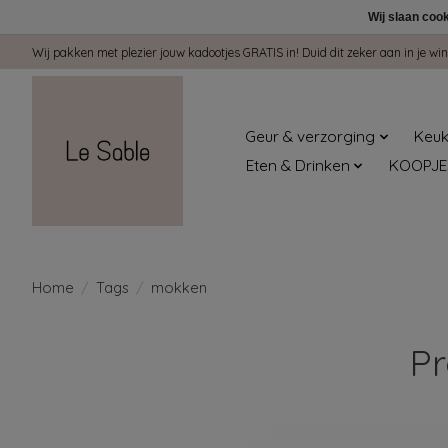
Wij slaan coo
Wij pakken met plezier jouw kadootjes GRATIS in! Duid dit zeker aan in je 
Geur & verzorging
Keuk
Eten & Drinken
KOOPJE
Home
/
Tags
/
mokken
P