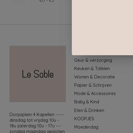
€
0
- €
5
Categorieën
Geur & verzorging
Keuken & Tafelen
Wonen & Decoratie
Papier & Schrijven
Mode & Accessoires
Baby & Kind
Eten & Drinken
Dorpsplein 4 Kapellen -----
KOOPJES
dinsdag tot vrijdag 10u -
18u zaterdag 10u - 17u ---
Moederdag
zondag maandag gesloten