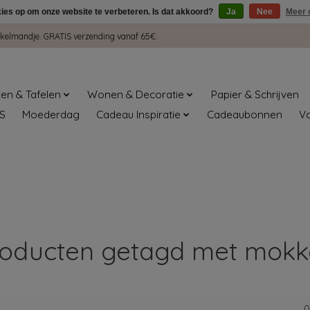
kies op om onze website te verbeteren. Is dat akkoord?
Ja
Nee
Meer 
winkelmandje. GRATIS verzending vanaf 65€.
en & Tafelen
Wonen & Decoratie
Papier & Schrijven
S
Moederdag
Cadeau Inspiratie
Cadeaubonnen
V
roducten getagd met mokk
0