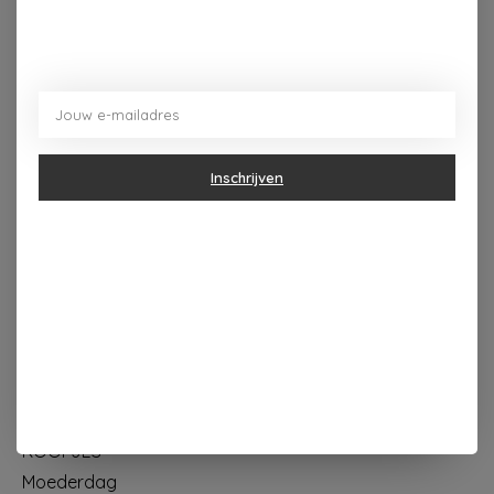
Dorpsplein 4 Kapellen ----- dinsdag tot vrijdag 10u - 18u
zaterdag 10u - 17u ---zondag maandag gesloten
Inschrijven
Categorieën
Geur & verzorging
Keuken & Tafelen
Wonen & Decoratie
Papier & Schrijven
Mode & Accessoires
Baby & Kind
Eten & Drinken
KOOPJES
Moederdag