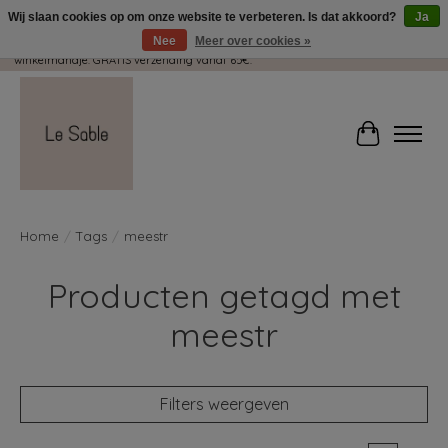
Wij slaan cookies op om onze website te verbeteren. Is dat akkoord?
Ja
Nee
Meer over cookies »
Wij pakken met plezier jouw kadootjes GRATIS in! Duid dit zeker aan in je
winkelmandje. GRATIS verzending vanaf 65€.
Winkelwag
Home
/
Tags
/
meestr
Producten getagd met
meestr
Filters weergeven