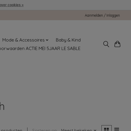
over cookies »
Aanmelden / Inloggen
Mode & Accessoires
Baby & Kind
oorwaarden ACTIE MEI 5JAAR LE SABLE
h
1 producten
Sorteren op
Meest bekeken