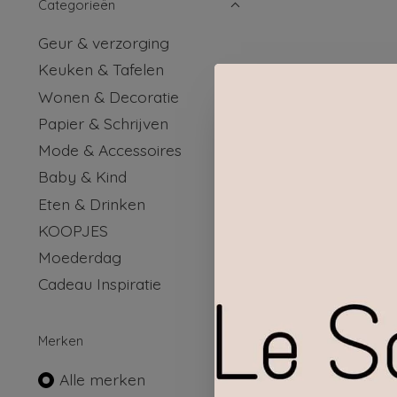
Categorieën
Geur & verzorging
Keuken & Tafelen
Wonen & Decoratie
Papier & Schrijven
Mode & Accessoires
Baby & Kind
Eten & Drinken
KOOPJES
Moederdag
Cadeau Inspiratie
SENZA 
Merken
Alle merken