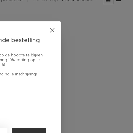
nde bestelling
op de hoogte te blijven
ang 10% korting op je
 😀
d na je inschrijving!