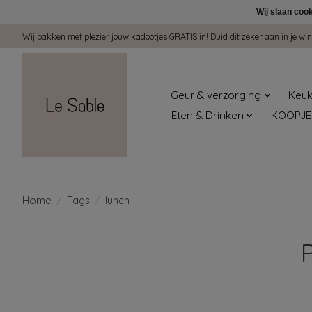
Wij slaan coo
Wij pakken met plezier jouw kadootjes GRATIS in! Duid dit zeker aan in je 
Geur & verzorging
Keuk
Eten & Drinken
KOOPJE
Home
/
Tags
/
lunch