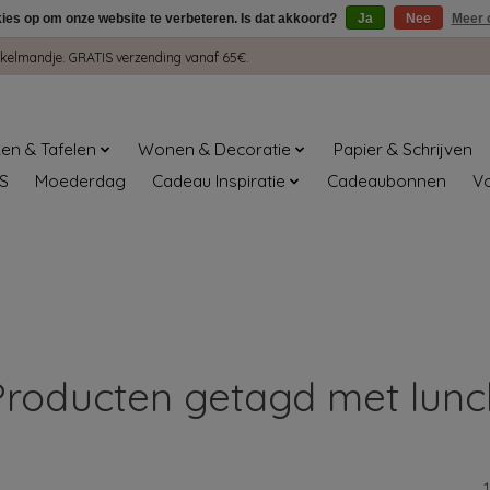
kies op om onze website te verbeteren. Is dat akkoord?
Ja
Nee
Meer 
winkelmandje. GRATIS verzending vanaf 65€.
en & Tafelen
Wonen & Decoratie
Papier & Schrijven
S
Moederdag
Cadeau Inspiratie
Cadeaubonnen
V
Producten getagd met lunc