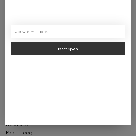
Dorpsplein 4 Kapellen ----- dinsdag tot vrijdag 10u - 18u
zaterdag 10u - 17u ---zondag maandag gesloten
Inschrijven
Categorieën
Geur & verzorging
Keuken & Tafelen
Wonen & Decoratie
Papier & Schrijven
Mode & Accessoires
Baby & Kind
Eten & Drinken
KOOPJES
Moederdag