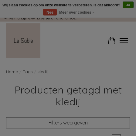
Wij slaan cookies op om onze website te verbeteren. Is dat akkoord?
Ja
Nee
Meer over cookies »
Wij pakken met plezier jouw kadootjes GRATIS in! Duid dit zeker aan in je
winkelmandje. GRATIS verzending vanaf 65€.
Winkelwag
Home
/
Tags
/
kledij
Producten getagd met
kledij
Filters weergeven