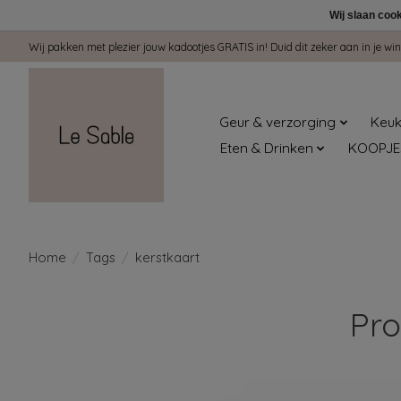
Wij slaan coo
Wij pakken met plezier jouw kadootjes GRATIS in! Duid dit zeker aan in je 
Geur & verzorging
Keuk
Eten & Drinken
KOOPJE
Home
/
Tags
/
kerstkaart
Pro