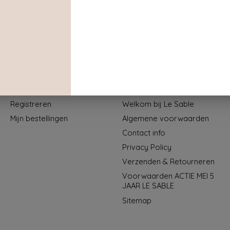
Mijn account
Informatie
Registreren
Welkom bij Le Sable
Mijn bestellingen
Algemene voorwaarden
Contact info
Privacy Policy
Verzenden & Retourneren
Voorwaarden ACTIE MEI 5
JAAR LE SABLE
Sitemap