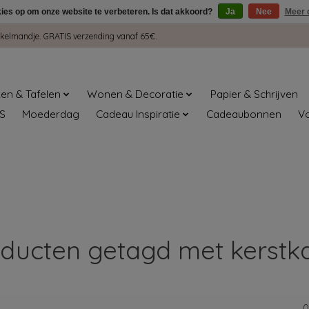
kies op om onze website te verbeteren. Is dat akkoord?
Ja
Nee
Meer 
winkelmandje. GRATIS verzending vanaf 65€.
en & Tafelen
Wonen & Decoratie
Papier & Schrijven
S
Moederdag
Cadeau Inspiratie
Cadeaubonnen
V
ducten getagd met kerstk
0