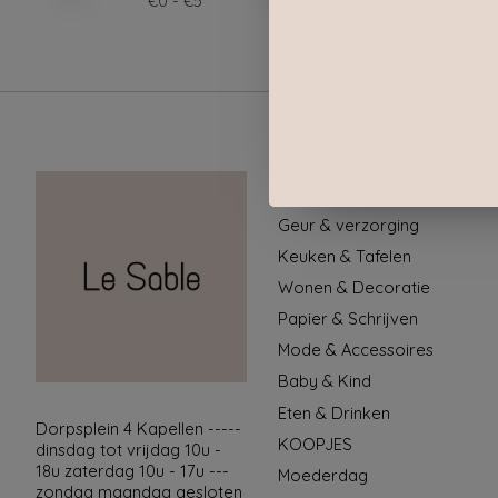
€
0
- €
5
Categorieën
Geur & verzorging
Keuken & Tafelen
Wonen & Decoratie
Papier & Schrijven
Mode & Accessoires
Baby & Kind
Eten & Drinken
Dorpsplein 4 Kapellen -----
KOOPJES
dinsdag tot vrijdag 10u -
18u zaterdag 10u - 17u ---
Moederdag
zondag maandag gesloten