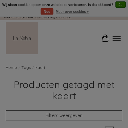
Wij slaan cookies op om onze website te verbeteren. Is dat akkoord?
Ja
Nee
Meer over cookies »
Wij pakken met plezier jouw kadootjes GRATIS in! Duid dit zeker aan in je
winkelmandje. GRATIS verzending vanaf 65€.
Winkelwag
Home
/
Tags
/
kaart
Producten getagd met
kaart
Filters weergeven