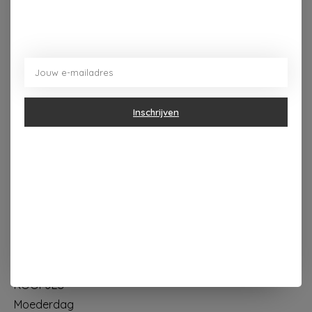
Dorpsplein 4 Kapellen ----- dinsdag tot vrijdag 10u - 18u
zaterdag 10u - 17u ---zondag maandag gesloten
Inschrijven
Categorieën
Geur & verzorging
Keuken & Tafelen
Wonen & Decoratie
Papier & Schrijven
Mode & Accessoires
Baby & Kind
Eten & Drinken
KOOPJES
Moederdag