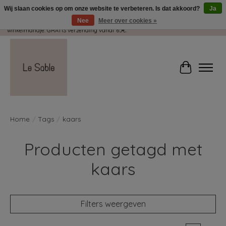
Wij slaan cookies op om onze website te verbeteren. Is dat akkoord?
Ja
Nee
Meer over cookies »
Wij pakken met plezier jouw kadootjes GRATIS in! Duid dit zeker aan in je
winkelmandje. GRATIS verzending vanaf 65€.
Winkelwag
Home
/
Tags
/
kaars
Producten getagd met
kaars
Filters weergeven