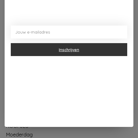
Dorpsplein 4 Kapellen ----- dinsdag tot vrijdag 10u - 18u
zaterdag 10u - 17u ---zondag maandag gesloten
Inschrijven
Categorieën
Geur & verzorging
Keuken & Tafelen
Wonen & Decoratie
Papier & Schrijven
Mode & Accessoires
Baby & Kind
Eten & Drinken
KOOPJES
Moederdag