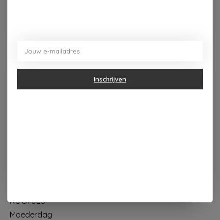
Dorpsplein 4 Kapellen ----- dinsdag tot vrijdag 10u - 18u
zaterdag 10u - 17u ---zondag maandag gesloten
Inschrijven
Categorieën
Geur & verzorging
Keuken & Tafelen
Wonen & Decoratie
Papier & Schrijven
Mode & Accessoires
Baby & Kind
Eten & Drinken
KOOPJES
Moederdag