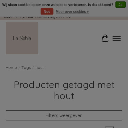
Wij slaan cookies op om onze website te verbeteren. Is dat akkoord?
Ja
Nee
Meer over cookies »
Wij pakken met plezier jouw kadootjes GRATIS in! Duid dit zeker aan in je
winkelmandje. GRATIS verzending vanaf 65€.
Winkelwag
Home
/
Tags
/
hout
Producten getagd met
hout
Filters weergeven