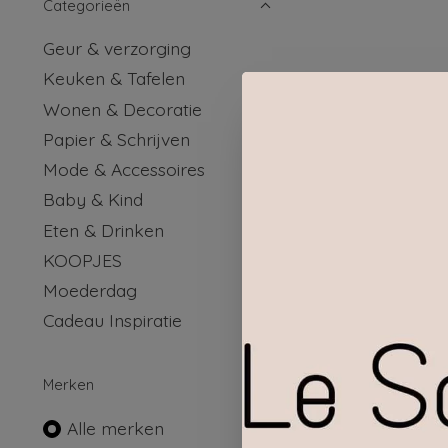
Categorieën
Geur & verzorging
Keuken & Tafelen
Wonen & Decoratie
Papier & Schrijven
Mode & Accessoires
Baby & Kind
Eten & Drinken
KOOPJES
Moederdag
Cadeau Inspiratie
SENZA 
Merken
Alle merken