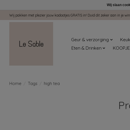
Wij slaan coo
Wij pakken met plezier jouw kadootjes GRATIS in! Duid dit zeker aan in je 
Geur & verzorging
Keuk
Eten & Drinken
KOOPJE
Home
/
Tags
/
high tea
Pr