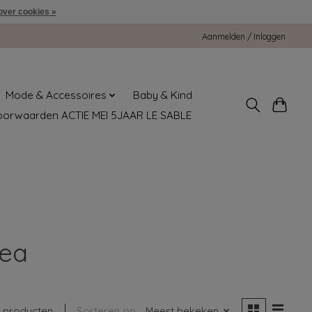
over cookies »
Aanmelden / Inloggen
Mode & Accessoires
Baby & Kind
oorwaarden ACTIE MEI 5JAAR LE SABLE
tea
1 producten
Sorteren op
Meest bekeken