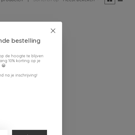
nde bestelling
op de hoogte te blijven
ang 10% korting op je
 😀
d na je inschrijving!