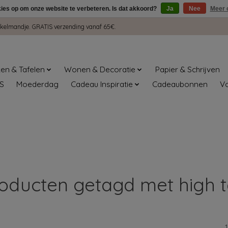
kies op om onze website te verbeteren. Is dat akkoord?
Ja
Nee
Meer 
winkelmandje. GRATIS verzending vanaf 65€.
en & Tafelen
Wonen & Decoratie
Papier & Schrijven
S
Moederdag
Cadeau Inspiratie
Cadeaubonnen
V
oducten getagd met high 