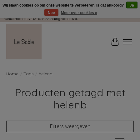
Wij slaan cookies op om onze website te verbeteren. Is dat akkoord?
Ja
Nee
Meer over cookies »
Wij pakken met plezier jouw kadootjes GRATIS in! Duid dit zeker aan in je
winkelmandje. GRATIS verzending vanaf 65€.
Winkelwag
Home
/
Tags
/
helenb
Producten getagd met
helenb
Filters weergeven