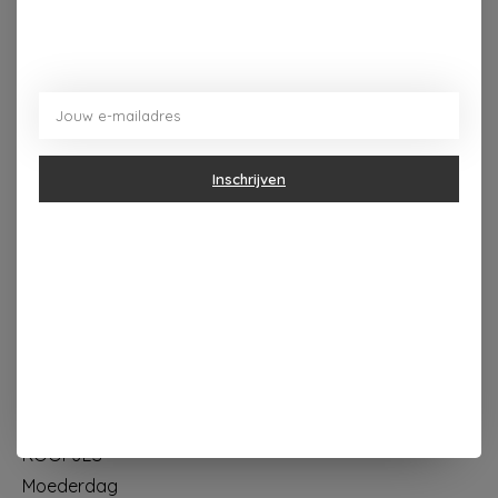
Dorpsplein 4 Kapellen ----- dinsdag tot vrijdag 10u - 18u
zaterdag 10u - 17u ---zondag maandag gesloten
Inschrijven
Categorieën
Geur & verzorging
Keuken & Tafelen
Wonen & Decoratie
Papier & Schrijven
Mode & Accessoires
Baby & Kind
Eten & Drinken
KOOPJES
Moederdag