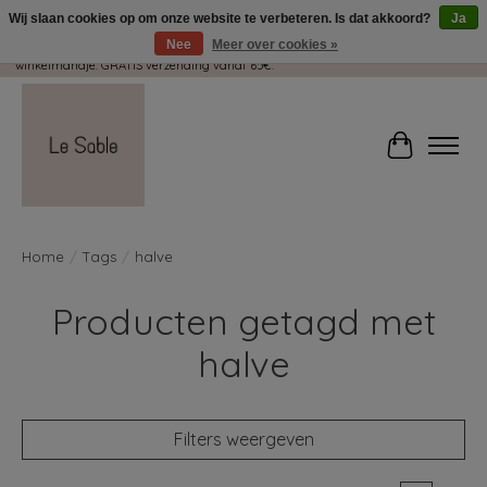
Wij slaan cookies op om onze website te verbeteren. Is dat akkoord?
Ja
Nee
Meer over cookies »
Wij pakken met plezier jouw kadootjes GRATIS in! Duid dit zeker aan in je
winkelmandje. GRATIS verzending vanaf 65€.
Winkelwag
Home
/
Tags
/
halve
Producten getagd met
halve
Filters weergeven