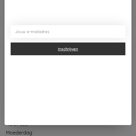
Dorpsplein 4 Kapellen ----- dinsdag tot vrijdag 10u - 18u
zaterdag 10u - 17u ---zondag maandag gesloten
Inschrijven
Categorieën
Geur & verzorging
Keuken & Tafelen
Wonen & Decoratie
Papier & Schrijven
Mode & Accessoires
Baby & Kind
Eten & Drinken
KOOPJES
Moederdag