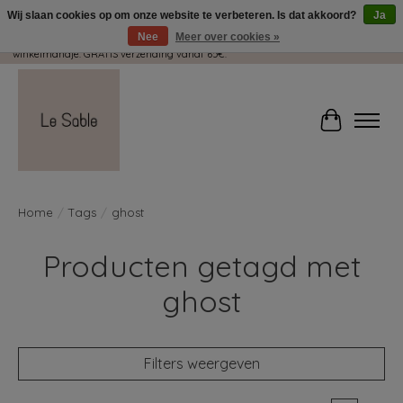
Wij slaan cookies op om onze website te verbeteren. Is dat akkoord?
Ja
Nee
Meer over cookies »
Wij pakken met plezier jouw kadootjes GRATIS in! Duid dit zeker aan in je
winkelmandje. GRATIS verzending vanaf 65€.
Winkelwag
Home
/
Tags
/
ghost
Producten getagd met
ghost
Filters weergeven