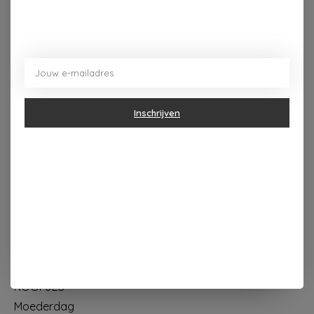
Dorpsplein 4 Kapellen ----- dinsdag tot vrijdag 10u - 18u
zaterdag 10u - 17u ---zondag maandag gesloten
Inschrijven
Categorieën
Geur & verzorging
Keuken & Tafelen
Wonen & Decoratie
Papier & Schrijven
Mode & Accessoires
Baby & Kind
Eten & Drinken
KOOPJES
Moederdag