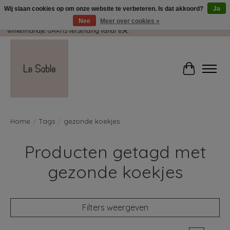
Wij slaan cookies op om onze website te verbeteren. Is dat akkoord?
Ja
Nee
Meer over cookies »
Wij pakken met plezier jouw kadootjes GRATIS in! Duid dit zeker aan in je
winkelmandje. GRATIS verzending vanaf 65€.
Winkelwag
Home
/
Tags
/
gezonde koekjes
Producten getagd met
gezonde koekjes
Filters weergeven