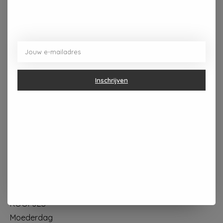
Dorpsplein 4 Kapellen ----- dinsdag tot vrijdag 10u - 18u
zaterdag 10u - 17u ---zondag maandag gesloten
Inschrijven
Categorieën
Geur & verzorging
Keuken & Tafelen
Wonen & Decoratie
Papier & Schrijven
Mode & Accessoires
Baby & Kind
Eten & Drinken
KOOPJES
Moederdag