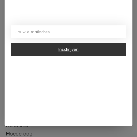
Dorpsplein 4 Kapellen ----- dinsdag tot vrijdag 10u - 18u
zaterdag 10u - 17u ---zondag maandag gesloten
Inschrijven
Categorieën
Geur & verzorging
Keuken & Tafelen
Wonen & Decoratie
Papier & Schrijven
Mode & Accessoires
Baby & Kind
Eten & Drinken
KOOPJES
Moederdag