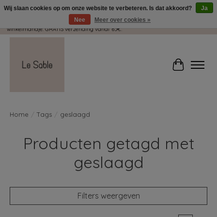
Wij slaan cookies op om onze website te verbeteren. Is dat akkoord?
Ja
Nee
Meer over cookies »
Wij pakken met plezier jouw kadootjes GRATIS in! Duid dit zeker aan in je
winkelmandje. GRATIS verzending vanaf 65€.
Winkelwag
Home
/
Tags
/
geslaagd
Producten getagd met
geslaagd
Filters weergeven