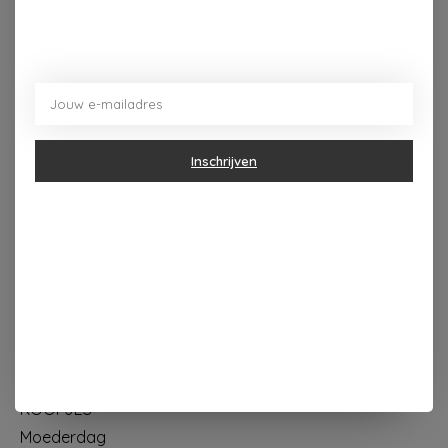
Dorpsplein 4 Kapellen ----- dinsdag tot vrijdag 10u - 18u
zaterdag 10u - 17u ---zondag maandag gesloten
Inschrijven
Categorieën
Geur & verzorging
Keuken & Tafelen
Wonen & Decoratie
Papier & Schrijven
Mode & Accessoires
Baby & Kind
Eten & Drinken
KOOPJES
Moederdag