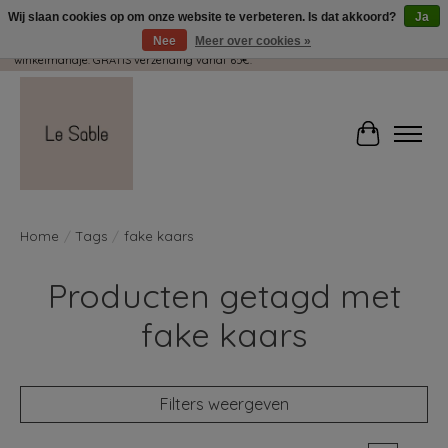
Wij slaan cookies op om onze website te verbeteren. Is dat akkoord?
Ja
Nee
Meer over cookies »
Wij pakken met plezier jouw kadootjes GRATIS in! Duid dit zeker aan in je
winkelmandje. GRATIS verzending vanaf 65€.
Winkelwag
Home
/
Tags
/
fake kaars
Producten getagd met
fake kaars
Filters weergeven