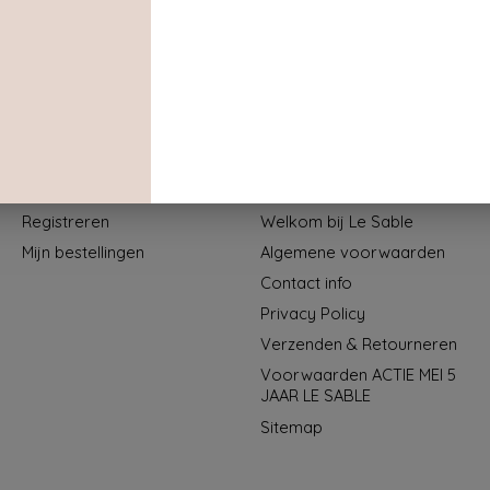
Mijn account
Informatie
Registreren
Welkom bij Le Sable
Mijn bestellingen
Algemene voorwaarden
Contact info
Privacy Policy
Verzenden & Retourneren
Voorwaarden ACTIE MEI 5
JAAR LE SABLE
Sitemap