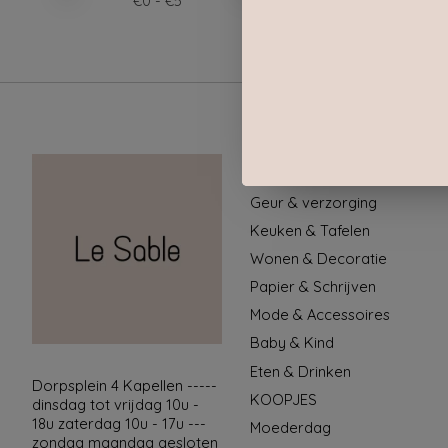
€
0
- €
5
Categorieën
Geur & verzorging
Keuken & Tafelen
Wonen & Decoratie
Papier & Schrijven
Mode & Accessoires
Baby & Kind
Eten & Drinken
Dorpsplein 4 Kapellen -----
KOOPJES
dinsdag tot vrijdag 10u -
18u zaterdag 10u - 17u ---
Moederdag
zondag maandag gesloten