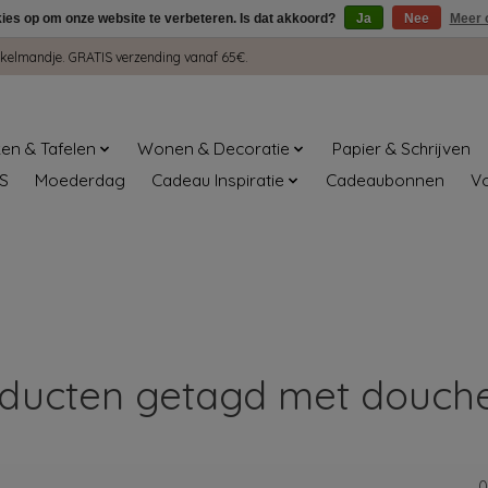
kies op om onze website te verbeteren. Is dat akkoord?
Ja
Nee
Meer 
winkelmandje. GRATIS verzending vanaf 65€.
en & Tafelen
Wonen & Decoratie
Papier & Schrijven
S
Moederdag
Cadeau Inspiratie
Cadeaubonnen
V
ducten getagd met douch
0