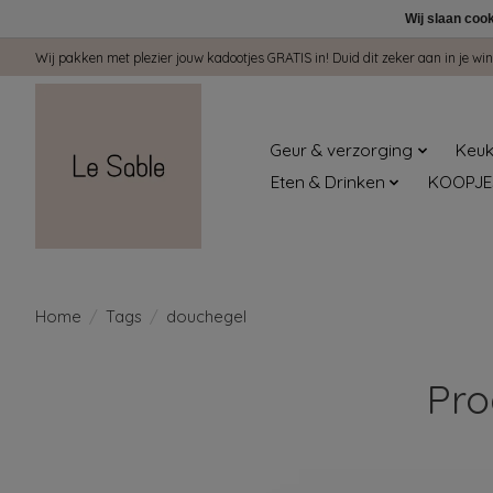
Wij slaan coo
Wij pakken met plezier jouw kadootjes GRATIS in! Duid dit zeker aan in je 
Geur & verzorging
Keuk
Eten & Drinken
KOOPJE
Home
/
Tags
/
douchegel
Pro