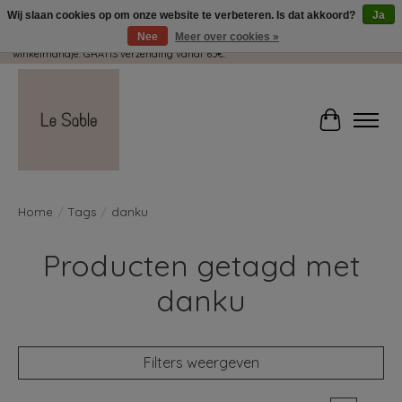
Wij slaan cookies op om onze website te verbeteren. Is dat akkoord?
Ja
Nee
Meer over cookies »
Wij pakken met plezier jouw kadootjes GRATIS in! Duid dit zeker aan in je
winkelmandje. GRATIS verzending vanaf 65€.
Winkelwag
Home
/
Tags
/
danku
Producten getagd met
danku
Filters weergeven