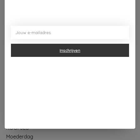
Dorpsplein 4 Kapellen ----- dinsdag tot vrijdag 10u - 18u
zaterdag 10u - 17u ---zondag maandag gesloten
Inschrijven
Categorieën
Geur & verzorging
Keuken & Tafelen
Wonen & Decoratie
Papier & Schrijven
Mode & Accessoires
Baby & Kind
Eten & Drinken
KOOPJES
Moederdag