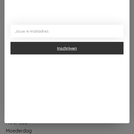
Dorpsplein 4 Kapellen ----- dinsdag tot vrijdag 10u - 18u
zaterdag 10u - 17u ---zondag maandag gesloten
Inschrijven
Categorieën
Geur & verzorging
Keuken & Tafelen
Wonen & Decoratie
Papier & Schrijven
Mode & Accessoires
Baby & Kind
Eten & Drinken
KOOPJES
Moederdag