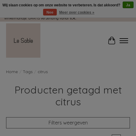
Wij slaan cookies op om onze website te verbeteren. Is dat akkoord?
Ja
Nee
Meer over cookies »
Wij pakken met plezier jouw kadootjes GRATIS in! Duid dit zeker aan in je
winkelmandje. GRATIS verzending vanaf 65€.
Winkelwag
Home
/
Tags
/
citrus
Producten getagd met
citrus
Filters weergeven