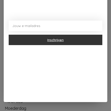
Dorpsplein 4 Kapellen ----- dinsdag tot vrijdag 10u - 18u
zaterdag 10u - 17u ---zondag maandag gesloten
Inschrijven
Categorieën
Geur & verzorging
Keuken & Tafelen
Wonen & Decoratie
Papier & Schrijven
Mode & Accessoires
Baby & Kind
Eten & Drinken
KOOPJES
Moederdag