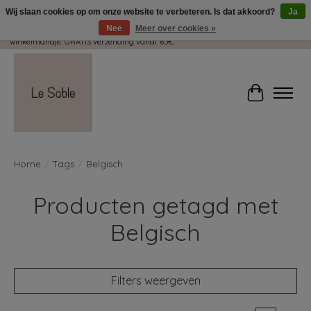
Wij slaan cookies op om onze website te verbeteren. Is dat akkoord?
Ja
Nee
Meer over cookies »
Wij pakken met plezier jouw kadootjes GRATIS in! Duid dit zeker aan in je
winkelmandje. GRATIS verzending vanaf 65€.
Winkelwag
Home
/
Tags
/
Belgisch
Producten getagd met
Belgisch
Filters weergeven