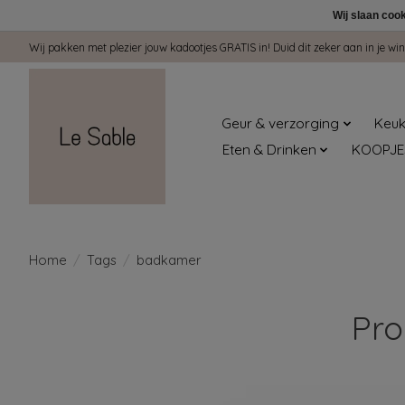
Wij slaan coo
Wij pakken met plezier jouw kadootjes GRATIS in! Duid dit zeker aan in je 
Geur & verzorging
Keuk
Eten & Drinken
KOOPJE
Home
/
Tags
/
badkamer
Pro