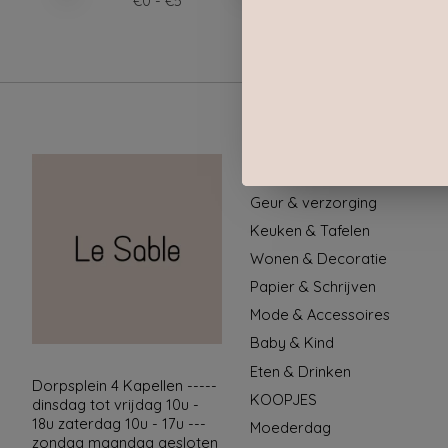
€
0
- €
5
Categorieën
Geur & verzorging
Keuken & Tafelen
Wonen & Decoratie
Papier & Schrijven
Mode & Accessoires
Baby & Kind
Eten & Drinken
Dorpsplein 4 Kapellen -----
KOOPJES
dinsdag tot vrijdag 10u -
18u zaterdag 10u - 17u ---
Moederdag
zondag maandag gesloten