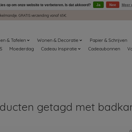
kies op om onze website te verbeteren. Is dat akkoord?
Ja
Nee
Meer 
winkelmandje. GRATIS verzending vanaf 65€.
en & Tafelen
Wonen & Decoratie
Papier & Schrijven
S
Moederdag
Cadeau Inspiratie
Cadeaubonnen
V
ducten getagd met badk
0