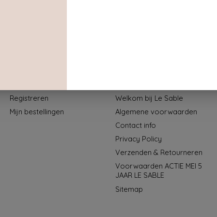
Mijn account
Informatie
Registreren
Welkom bij Le Sable
Mijn bestellingen
Algemene voorwaarden
Contact info
Privacy Policy
Verzenden & Retourneren
Voorwaarden ACTIE MEI 5
JAAR LE SABLE
Sitemap