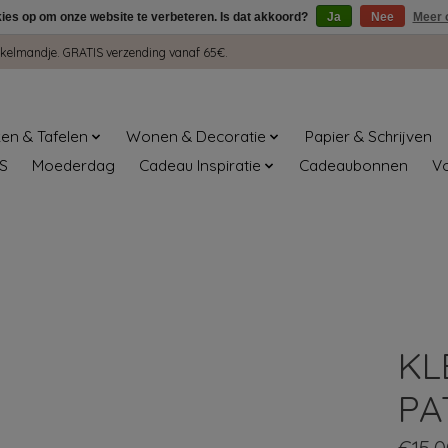
kies op om onze website te verbeteren. Is dat akkoord?
Ja
Nee
Meer 
winkelmandje. GRATIS verzending vanaf 65€.
en & Tafelen
Wonen & Decoratie
Papier & Schrijven
S
Moederdag
Cadeau Inspiratie
Cadeaubonnen
V
KL
PA