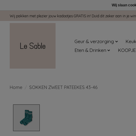
Wij slaan coo
Wij pakken met plezier jouw kadootjes GRATIS in! Duid dit zeker aan in je 
Geur & verzorging
Keuk
Eten & Drinken
KOOPJE
Home
/
SOKKEN ZWEET PATEEKES 43-46
Product image slideshow Items