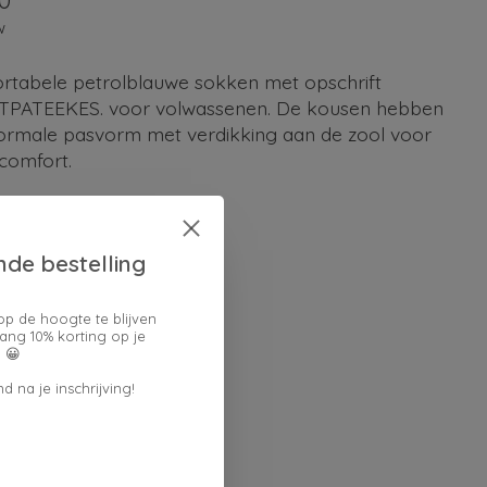
0
w
rtabele petrolblauwe sokken met opschrift
PATEEKES. voor volwassenen. De kousen hebben
ormale pasvorm met verdikking aan de zool voor
comfort.
(0)
ordeling van dit product is
0
van de 5
nde bestelling
en keuze:
*
op de hoogte te blijven
ang 10% korting op je
 😀
d na je inschrijving!
lheid: