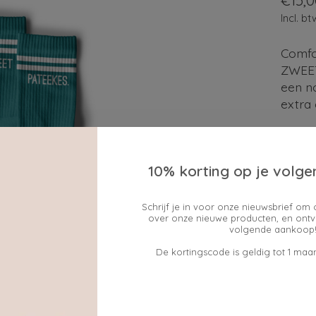
€15,0
Incl. bt
Comfo
ZWEET
een n
extra 
De beo
10% korting op je volge
Maak e
Schrijf je in voor onze nieuwsbrief om 
over onze nieuwe producten, en ontv
volgende aankoop!
De kortingscode is geldig tot 1 maan
Hoevee