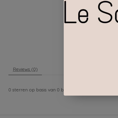
Reviews (0)
0
sterren op basis van
0
beoordelingen