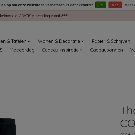
kies op om onze website te verbeteren. Is dat akkoord?
Ja
Nee
Meer 
winkelmandje. GRATIS verzending vanaf 65€.
en & Tafelen
Wonen & Decoratie
Papier & Schrijven
S
Moederdag
Cadeau Inspiratie
Cadeaubonnen
V
Th
CO