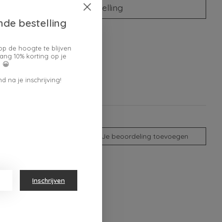
Plaats bestelling
nde bestelling
oegen om te vergelijken
op de hoogte te blijven
ang 10% korting op je
 😀
d na je inschrijving!
Je beoordeling toevoegen
Inschrijven