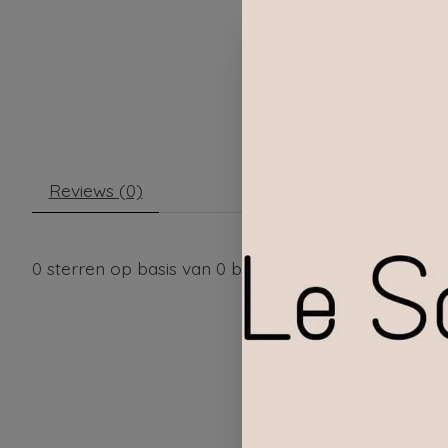
Reviews (0)
0
sterren op basis van
0
beoordelingen