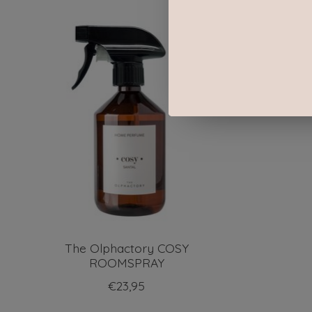
Items van productcarrousel
The Olphactory COSY
ROOMSPRAY
€23,95