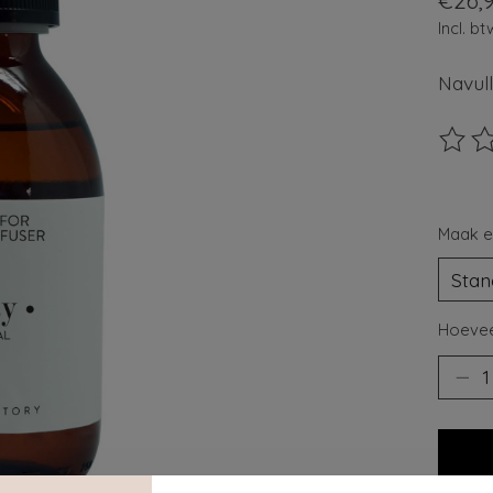
€26,
Incl. bt
Navull
De beo
Maak e
Hoevee