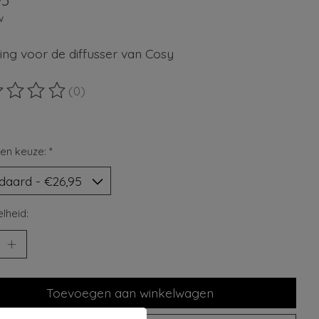
95
w
ing voor de diffusser van Cosy
(0)
ordeling van dit product is
0
van de 5
en keuze:
*
lheid:
Toevoegen aan winkelwagen