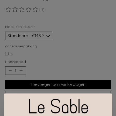
(0)
De beoordeling van dit product is
0
van de 5
Maak een keuze:
*
cadeauverpakking:
ja
Hoeveelheid:
Toevoegen aan winkelwagen
Plaats bestelling
Toevoegen om te vergelijken