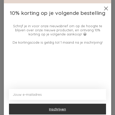
10% korting op je volgende bestelling
Beschrijving
Reviews (0)
Schrijf je in voor onze nieuwsbrief om op de hoogte te
Het bordje heeft precies de juiste afmeting om je
blijven over onze nieuwe producten, en ontvang 10%
korting op je volgende aankoop! 😀
favoriete ontbijt op te serveren, met een fijne strakke
vorm die toch gezellig oogt. Het is ideaal voor wie zijn
De kortingscode is geldig tot 1 maand na je inschrijving!
ontbijttafel met een speelse en warme touch wil
aankleden
Dit vind je misschien ook leuk
Items van productcarrousel
Inschrijven