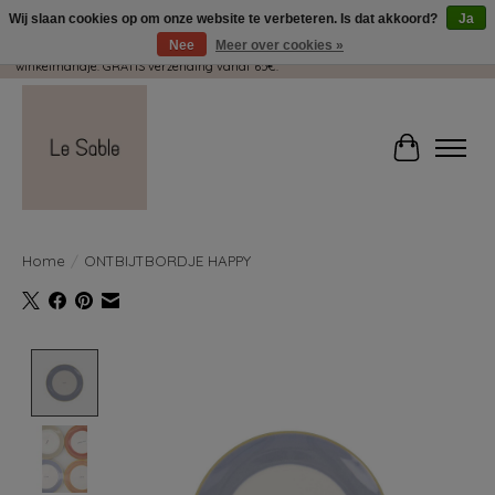
Wij slaan cookies op om onze website te verbeteren. Is dat akkoord?
Ja
Nee
Meer over cookies »
Wij pakken met plezier jouw kadootjes GRATIS in! Duid dit zeker aan in je
winkelmandje. GRATIS verzending vanaf 65€.
Winkelwag
Home
/
ONTBIJTBORDJE HAPPY
Product image slideshow Items