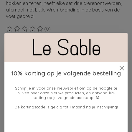
hakken en tenen, heeft elke set drie dierenontwerpen,
allemaal met Little Wren-branding in de basis van de
voet gebreid.
(0)
De beoordeling van dit product is
0
van de 5
Maak een keuze:
*
Hoeveelheid:
10% korting op je volgende bestelling
Schrijf je in voor onze nieuwsbrief om op de hoogte te
blijven over onze nieuwe producten, en ontvang 10%
Toevoegen aan winkelwagen
korting op je volgende aankoop! 😀
De kortingscode is geldig tot 1 maand na je inschrijving!
Plaats bestelling
Toevoegen om te vergelijken