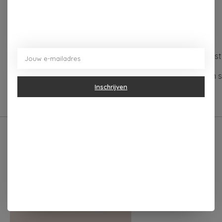
Beschrijving
Reviews (0)
Gepresenteerd als een set van drie in een prachtig geïllu
Viscose afgeleid van bamboe met nylon stiksels. Vrij van
Inschrijven