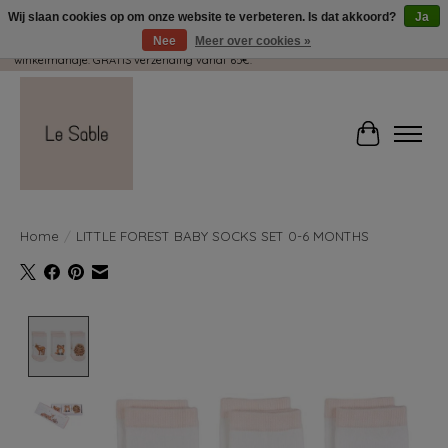
Wij slaan cookies op om onze website te verbeteren. Is dat akkoord?
Ja
Nee
Meer over cookies »
Wij pakken met plezier jouw kadootjes GRATIS in! Duid dit zeker aan in je
winkelmandje. GRATIS verzending vanaf 65€.
Winkelwag
Home
/
LITTLE FOREST BABY SOCKS SET 0-6 MONTHS
Product image slideshow Items