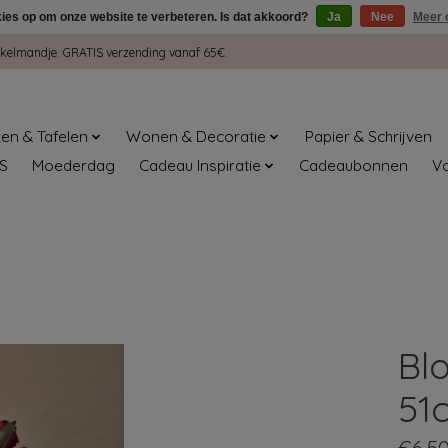
kies op om onze website te verbeteren. Is dat akkoord?
Ja
Nee
Meer 
winkelmandje. GRATIS verzending vanaf 65€.
en & Tafelen
Wonen & Decoratie
Papier & Schrijven
S
Moederdag
Cadeau Inspiratie
Cadeaubonnen
V
Bl
51