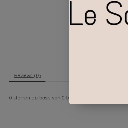
Reviews (0)
0
sterren op basis van
0
beoordelingen