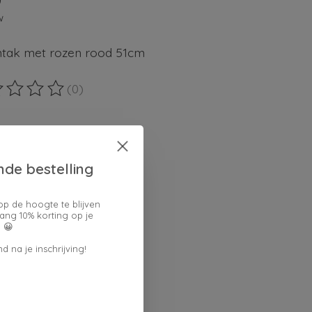
0
w
tak met rozen rood 51cm
(0)
ordeling van dit product is
0
van de 5
en keuze:
*
nde bestelling
op de hoogte te blijven
verpakking:
ang 10% korting op je
 😀
d na je inschrijving!
lheid: