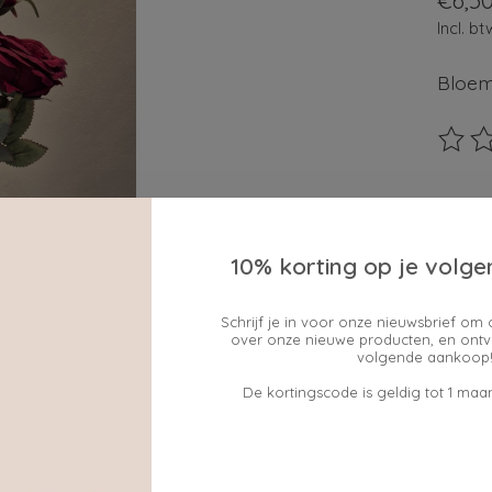
€6,5
Incl. bt
Bloem
De beo
Maak e
10% korting op je volge
Schrijf je in voor onze nieuwsbrief om 
cadeau
over onze nieuwe producten, en ontv
volgende aankoop!
ja
De kortingscode is geldig tot 1 maan
Hoevee