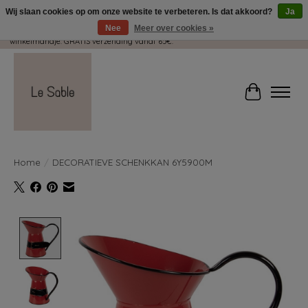
Wij slaan cookies op om onze website te verbeteren. Is dat akkoord?
Ja
Nee
Meer over cookies »
Wij pakken met plezier jouw kadootjes GRATIS in! Duid dit zeker aan in je
winkelmandje. GRATIS verzending vanaf 65€.
Winkelwag
Home
/
DECORATIEVE SCHENKKAN 6Y5900M
Product image slideshow Items