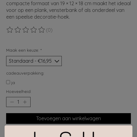
compacte formaat van 19 × 12 × 18 cm maakt het ideaal
voor op een plank, vensterbank of als onderdeel van
een speelse decoratie-hoek.
(0)
De beoordeling van dit product is
0
van de 5
Maak een keuze:
*
cadeauverpakking:
ja
Hoeveelheid:
Toevoegen aan winkelwagen
Plaats bestelling