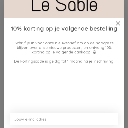
Toevoegen om te vergelijken
10% korting op je volgende bestelling
Beschrijving
Reviews (0)
Schrijf je in voor onze nieuwsbrief om op de hoogte te
blijven over onze nieuwe producten, en ontvang 10%
Decoratieve schenkkannetje – Rood Metaal (19 × 12 × 18
korting op je volgende aankoop! 😀
cm)
De kortingscode is geldig tot 1 maand na je inschrijving!
De levendige rode kleur geeft een vrolijke accenten,
terwijl het metalen materiaal zorgt voor een robuuste
vintage look. Perfect om te gebruiken als decoratie of
als klein bloementuitje voor droogbloemen of kleine
verse takken.