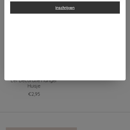
Dit vind je misschien ook leuk
Inschrijven
Items van productcarrousel
Clayre & Eef Clayre &
Eef Decoratie Hanger
Huisje
€2,95