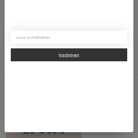
Beschrijving
Reviews (0)
Deze mok heeft een andere afbeelding op de voor- en
achterkant en een derde afbeelding op de binnenrand.
Inhoud 0,3 l, vaatwasser- en magnetronbestendig.
Inschrijven