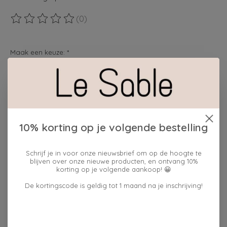
(0)
De beoordeling van dit product is
0
van de 5
Maak een keuze:
*
cadeauverpakking:
ja
Hoeveelheid:
10% korting op je volgende bestelling
Schrijf je in voor onze nieuwsbrief om op de hoogte te
blijven over onze nieuwe producten, en ontvang 10%
Toevoegen aan winkelwagen
korting op je volgende aankoop! 😀
Plaats bestelling
De kortingscode is geldig tot 1 maand na je inschrijving!
Toevoegen om te vergelijken