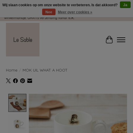
Wij slaan cookies op om onze website te verbeteren. Is dat akkoord?
Ja
Nee
Meer over cookies »
Wij pakken met plezier jouw kadootjes GRATIS in! Duid dit zeker aan in je
winkelmandje. GRATIS verzending vanaf 65€.
Winkelwag
Home
/
MOK UIL WHAT A HOOT
Product image slideshow Items